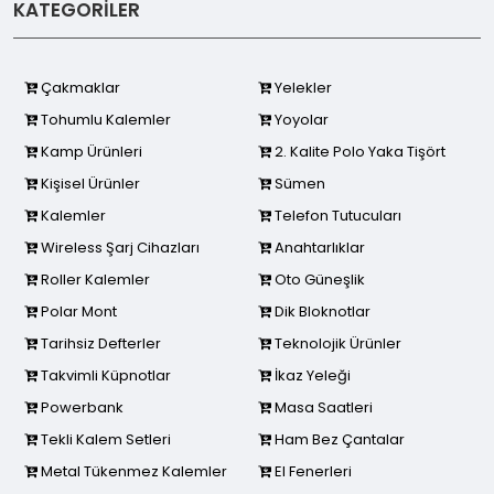
KATEGORİLER
Çakmaklar
Yelekler
Tohumlu Kalemler
Yoyolar
Kamp Ürünleri
2. Kalite Polo Yaka Tişört
Kişisel Ürünler
Sümen
Kalemler
Telefon Tutucuları
Wireless Şarj Cihazları
Anahtarlıklar
Roller Kalemler
Oto Güneşlik
Polar Mont
Dik Bloknotlar
Tarihsiz Defterler
Teknolojik Ürünler
Takvimli Küpnotlar
İkaz Yeleği
Powerbank
Masa Saatleri
Tekli Kalem Setleri
Ham Bez Çantalar
Metal Tükenmez Kalemler
El Fenerleri