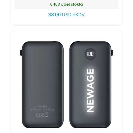
6463 adet stokta
38.00
USD +KDV